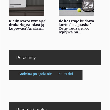
Kiedy warto wynająć
Ile kosztuje budowa
drukarkę zamiast ją
kortu do squasha?
kupować? Analiza...
Ceny, rodzaje i co
wpływa na...
Polecamy
Godzina po godzinie
Na 25 dni
Przegląd rynku