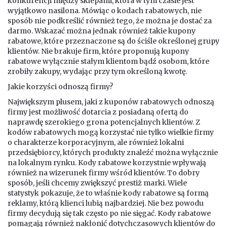
konkurencji między sklepami, która w tym czasie jest
wyjątkowo nasilona. Mówiąc o kodach rabatowych, nie
sposób nie podkreślić również tego, że można je dostać za
darmo. Wskazać można jednak również takie kupony
rabatowe, które przeznaczone są do ściśle określonej grupy
klientów. Nie brakuje firm, które proponują kupony
rabatowe wyłącznie stałym klientom bądź osobom, które
zrobiły zakupy, wydając przy tym określoną kwotę.
Jakie korzyści odnoszą firmy?
Największym plusem, jaki z kuponów rabatowych odnoszą
firmy jest możliwość dotarcia z posiadaną ofertą do
naprawdę szerokiego grona potencjalnych klientów. Z
kodów rabatowych mogą korzystać nie tylko wielkie firmy
o charakterze korporacyjnym, ale również lokalni
przedsiębiorcy, których produkty znaleźć można wyłącznie
na lokalnym rynku. Kody rabatowe korzystnie wpływają
również na wizerunek firmy wśród klientów. To dobry
sposób, jeśli chcemy zwiększyć prestiż marki. Wiele
statystyk pokazuje, że to właśnie kody rabatowe są formą
reklamy, którą klienci lubią najbardziej. Nie bez powodu
firmy decydują się tak często po nie sięgać. Kody rabatowe
pomagają również nakłonić dotychczasowych klientów do