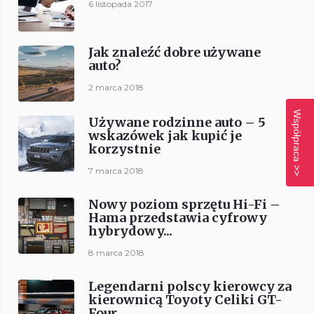
6 listopada 2017
Jak znaleźć dobre używane
auto?
2 marca 2018
Współpraca >>
Używane rodzinne auto – 5
wskazówek jak kupić je
korzystnie
7 marca 2018
Nowy poziom sprzętu Hi-Fi –
Hama przedstawia cyfrowy
hybrydowy...
8 marca 2018
Legendarni polscy kierowcy za
kierownicą Toyoty Celiki GT-
Four