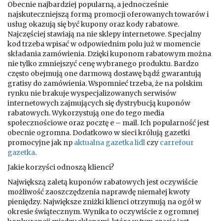
Obecnie najbardziej popularną, a jednocześnie
najskuteczniejszą formą promocji oferowanych towarów i
usług okazują się być kupony oraz kody rabatowe.
Najczęściej stawiają na nie sklepy internetowe. Specjalny
kod trzeba wpisać w odpowiednim polu już w momencie
składania zamówienia. Dzięki kuponom rabatowym można
nie tylko zmniejszyć cenę wybranego produktu. Bardzo
często obejmują one darmową dostawę bądź gwarantują
gratisy do zamówienia. Wspomnieć trzeba, że na polskim
rynku nie brakuje wyspecjalizowanych serwisów
internetowych zajmujących się dystrybucją kuponów
rabatowych. Wykorzystują one do tego media
społecznościowe oraz pocztę e – mail. Ich popularność jest
obecnie ogromna. Dodatkowo w sieci królują gazetki
promocyjne jak np
aktualna gazetka lidl
czy
carrefour
gazetka
.
Jakie korzyści odnoszą klienci?
Największą zaletą kuponów rabatowych jest oczywiście
możliwość zaoszczędzenia naprawdę niemałej kwoty
pieniędzy. Największe zniżki klienci otrzymują na ogół w
okresie świątecznym. Wynika to oczywiście z ogromnej