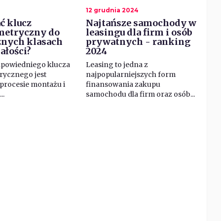
12 grudnia 2024
ć klucz
Najtańsze samochody w
etryczny do
leasingu dla firm i osób
óżnych klasach
prywatnych - ranking
łości?
2024
dpowiedniego klucza
Leasing to jedna z
ycznego jest
najpopularniejszych form
procesie montażu i
finansowania zakupu
..
samochodu dla firm oraz osób...