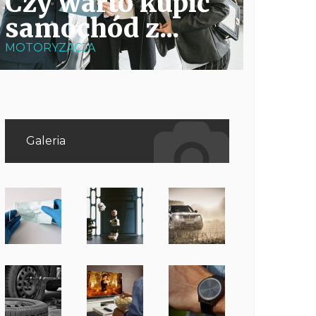
Czy warto kupić
samochód z...
MOTORYZACJA
Galeria