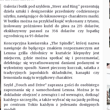
Galeria i butik pod szyldem „Steer and Ring” prezentują
dzieła sztuki i designerskie przedmioty codziennego
użytku, nawiązujące do luksusowego charakteru marki.
W butiku można na przykład kupić wykonany z tytanu,
izolowany próżniowo kufel do piwa za 235 dolarów,
ekskluzywny parasol za 358 dolarów czy łopatkę
ogrodniczą za 95 dolarów.
Koncepcyjna kawiarenka „The Spindle”, której nazwa
nawiązuje do będącego znakiem rozpoznawczym aut
Lexusa grilla chłodnicy w kształcie klepsydry jest
miejscem, gdzie można spotkać się i porozmawiać,
delektując się wyrafinowanymi daniami podanymi w
wykwintny sposób. Nawet pieczony kurczak, sałatka z
tradycyjnych japońskich składników, kanapki czy
lemoniada mają tu wyjątkowy charakter.
Szyld „Touch and Drive” zaprasza gości do osobistego
zapoznania się z samochodami Lexusa. Można je tu
dokładnie obejrzeć z zewnątrz i od wewnątrz, dotknąć
każdego szczegółu, a także wybrać się na jazdę próbną
po centrum Tokio każdym z jedenastu dostępnych
modeli.