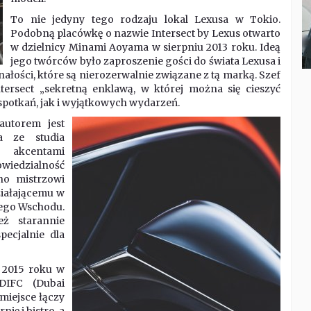
To nie jedyny tego rodzaju lokal Lexusa w Tokio.
Podobną placówkę o nazwie Intersect by Lexus otwarto
w dzielnicy Minami Aoyama w sierpniu 2013 roku. Ideą
jego twórców było zaproszenie gości do świata Lexusa i
nałości, które są nierozerwalnie związane z tą marką. Szef
tersect „sekretną enklawą, w której można się cieszyć
potkań, jak i wyjątkowych wydarzeń.
autorem jest
a ze studia
z akcentami
owiedzialność
no mistrzowi
ziałającemu w
iego Wschodu.
eż starannie
ecjalnie dla
 2015 roku w
DIFC (Dubai
miejsce łączy
nię i bistro, a