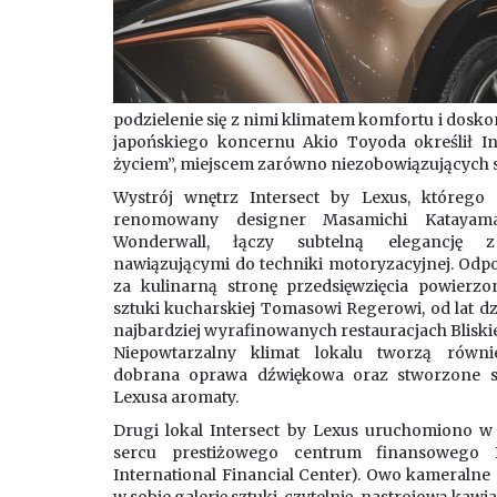
podzielenie się z nimi klimatem komfortu i dosko
japońskiego koncernu Akio Toyoda określił In
życiem”, miejscem zarówno niezobowiązujących s
Wystrój wnętrz Intersect by Lexus, którego 
renomowany designer Masamichi Katayam
Wonderwall, łączy subtelną elegancję 
nawiązującymi do techniki motoryzacyjnej. Odp
za kulinarną stronę przedsięwzięcia powierzo
sztuki kucharskiej Tomasowi Regerowi, od lat d
najbardziej wyrafinowanych restauracjach Blisk
Niepowtarzalny klimat lokalu tworzą równi
dobrana oprawa dźwiękowa oraz stworzone sp
Lexusa aromaty.
Drugi lokal Intersect by Lexus uruchomiono w
sercu prestiżowego centrum finansowego 
International Financial Center). Owo kameralne 
w sobie galerię sztuki, czytelnię, nastrojową kawiar