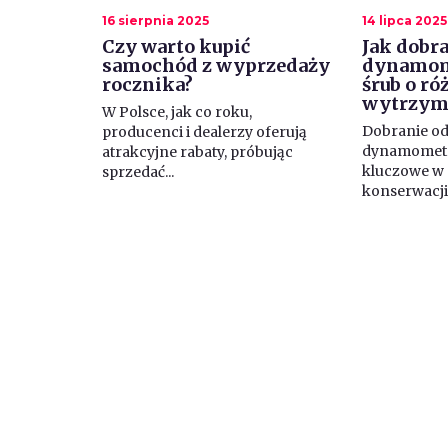
16 sierpnia 2025
14 lipca 2025
Czy warto kupić
Jak dobra
samochód z wyprzedaży
dynamom
rocznika?
śrub o r
wytrzyma
W Polsce, jak co roku,
Dobranie o
producenci i dealerzy oferują
dynamometr
atrakcyjne rabaty, próbując
kluczowe w 
sprzedać...
konserwacji.