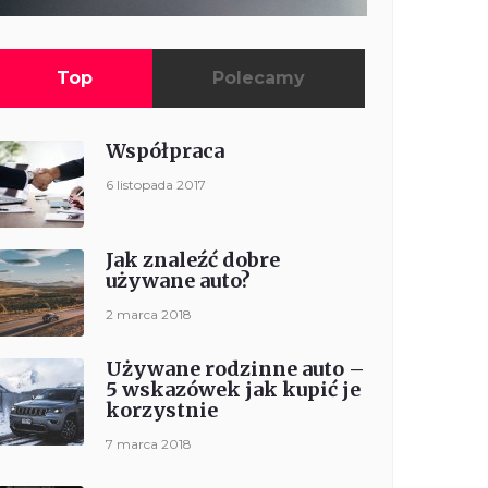
Top
Polecamy
Współpraca
6 listopada 2017
Jak znaleźć dobre
używane auto?
2 marca 2018
Używane rodzinne auto –
5 wskazówek jak kupić je
korzystnie
7 marca 2018