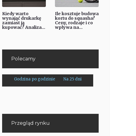
Kiedy warto
Ile kosztuje budowa
wynająć drukarkę
kortu do squasha?
zamiast ją
Ceny, rodzaje i co
kupować? Analiza...
wpływa na...
Polecamy
Godzina po godzinie
Na 25 dni
Przegląd rynku