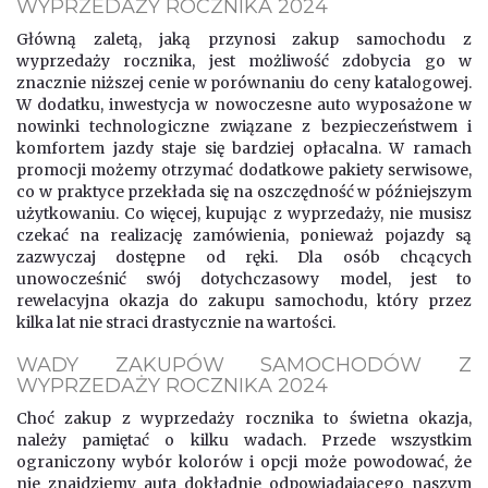
WYPRZEDAŻY ROCZNIKA 2024
Główną zaletą, jaką przynosi zakup samochodu z
wyprzedaży rocznika, jest możliwość zdobycia go w
znacznie niższej cenie w porównaniu do ceny katalogowej.
W dodatku, inwestycja w nowoczesne auto wyposażone w
nowinki technologiczne związane z bezpieczeństwem i
komfortem jazdy staje się bardziej opłacalna. W ramach
promocji możemy otrzymać dodatkowe pakiety serwisowe,
co w praktyce przekłada się na oszczędność w późniejszym
użytkowaniu. Co więcej, kupując z wyprzedaży, nie musisz
czekać na realizację zamówienia, ponieważ pojazdy są
zazwyczaj dostępne od ręki. Dla osób chcących
unowocześnić swój dotychczasowy model, jest to
rewelacyjna okazja do zakupu samochodu, który przez
kilka lat nie straci drastycznie na wartości.
WADY ZAKUPÓW SAMOCHODÓW Z
WYPRZEDAŻY ROCZNIKA 2024
Choć zakup z wyprzedaży rocznika to świetna okazja,
należy pamiętać o kilku wadach. Przede wszystkim
ograniczony wybór kolorów i opcji może powodować, że
nie znajdziemy auta dokładnie odpowiadającego naszym