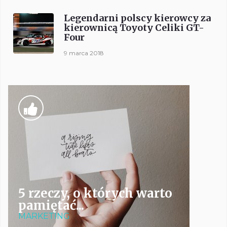
Legendarni polscy kierowcy za
kierownicą Toyoty Celiki GT-
Four
9 marca 2018
5 rzeczy, o których warto
pamiętać...
MARKETING